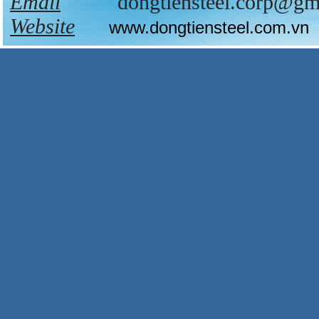
Email
dongtiensteel.corp@gma
Website
www.dongtiensteel.com.vn