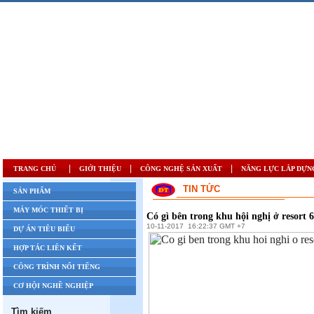
|
|
|
TRANG CHỦ
GIỚI THIỆU
CÔNG NGHỆ SẢN XUẤT
NĂNG LỰC LẮP DỰN
TIN TỨC
SẢN PHẨM
MÁY MÓC THIẾT BỊ
Có gì bên trong khu hội nghị ở resort 
10-11-2017
16:22:37 GMT +7
DỰ ÁN TIÊU BIỂU
HỢP TÁC LIÊN KẾT
CÔNG TRÌNH NỔI TIẾNG
CƠ HỘI NGHỀ NGHIỆP
Tìm kiếm