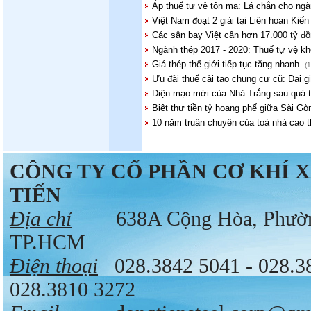
Áp thuế tự vệ tôn mạ: Lá chắn cho ngàn
Việt Nam đoạt 2 giải tại Liên hoan Kiến 
Các sân bay Việt cần hơn 17.000 tỷ đồ
Ngành thép 2017 - 2020: Thuế tự vệ khô
Giá thép thế giới tiếp tục tăng nhanh
(1
Ưu đãi thuế cải tạo chung cư cũ: Đại g
Diện mạo mới của Nhà Trắng sau quá t
Biệt thự tiền tỷ hoang phế giữa Sài G
10 năm truân chuyên của toà nhà cao 
CÔNG TY CỔ PHẦN CƠ KHÍ 
TIẾN
Địa chỉ
638A Cộng Hòa, Phường 
TP.HCM
Điện thoại
028.3842 5041 - 028.
028.3810 3272