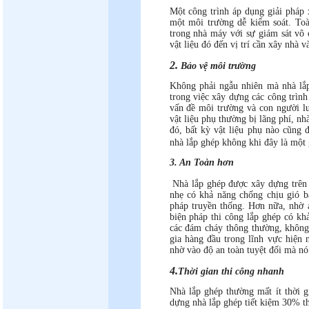
Một công trình áp dụng giải pháp 
một môi trường dễ kiểm soát. Toà
trong nhà máy với sự giám sát vô
vật liệu đó đến vị trí cần xây nhà 
2.
Bảo vệ môi trường
Không phải ngẫu nhiên mà nhà lắp
trong việc xây dựng các công trình 
vấn đề môi trường và con người lu
vật liệu phụ thường bị lãng phí, nh
đó, bất kỳ vật liệu phụ nào cũng đ
nhà lắp ghép không khi đây là một 
3. An Toàn hơn
Nhà lắp ghép được xây dựng trên 
nhẹ có khả năng chống chịu gió bã
pháp truyền thống. Hơn nữa, nhờ 
biện pháp thi công lắp ghép có kh
các đám cháy thông thường, không 
gia hàng đầu trong lĩnh vực hiện
nhờ vào độ an toàn tuyệt đối mà nó
4.
Thời gian thi công nhanh
Nhà lắp ghép thường mất ít thời g
dựng nhà lắp ghép tiết kiệm 30% th