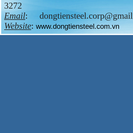
3272
Email
:
dongtiensteel.corp@gmai
Web
site
:
www.dongtiensteel.com.vn