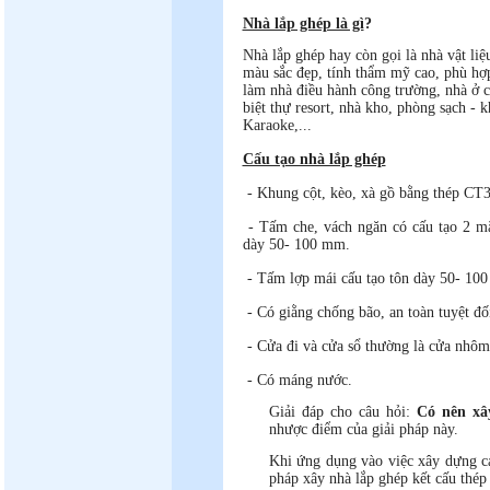
Nhà lắp ghép là gì
?
Nhà lắp ghép hay còn gọi là nhà vật liệ
màu sắc đẹp, tính thẩm mỹ cao, phù hợp
làm nhà điều hành công trường, nhà ở c
biệt thự resort, nhà kho, phòng sạch - 
Karaoke,...
Cấu tạo nhà lắp ghép
- Khung cột, kèo, xà gồ bằng thép CT
- Tấm che, vách ngăn có cấu tạo 2 mặ
dày 50- 100 mm.
- Tấm lợp mái cấu tạo tôn dày 50- 1
- Có giằng chống bão, an toàn tuyệt đố
- Cửa đi và cửa sổ thường là cửa nhôm 
- Có máng nước.
Giải đáp cho câu hỏi:
Có nên xâ
nhược điểm của giải pháp này.
Khi ứng dụng vào việc xây dựng cá
pháp xây nhà lắp ghép kết cấu thép