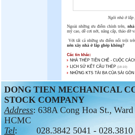
Ngôi nhà ở lắp 
Ngoài những ưu điểm chính trên,
nhà
mỹ cao, dễ cơi nới, nâng cấp, tháo dỡ 
Với tất cả những ưu điểm nổi trội trê
nên xây nhà ở lắp ghép không?
Các tin khác:
NHÀ THÉP TIỀN CHẾ - CUỘC CÁC
LỊCH SỬ KẾT CẤU THÉP
(18-10)
NHỮNG KTS TÀI BA CỦA SÀI GÒN
DONG TIEN MECHANICAL C
STOCK COMPANY
Address
: 638A Cong Hoa St., Ward 
HCMC
Tel
: 028.3842 5041 - 028.3810