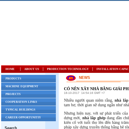
|
|
|
HOME
ABOUT US
PRODUCTION TECHNOLOGY
INSTALLATION CAPAC
NEWS
PRODUCTS
MACHINE EQUIPMENT
CÓ NÊN XÂY NHÀ BẰNG GIẢI PH
18-10-2017
14:54:16 GMT +7
PROJECTS
Nhiều người quan niệm rằng,
nhà lắp
COOPERATION LINKS
tạm bợ, thời gian sử dụng ngắn như nh
TYPICAL BUILDINGS
Nhưng hiện nay, với sự phát triển của 
CAREER OPPORTUNITIY
dựng mới,
nhà lắp ghép
đang dần chứn
kiên cố với tuổi thọ lên đến hàng tră
pháp xây dựng truyền thống bằng bê tôn
Search