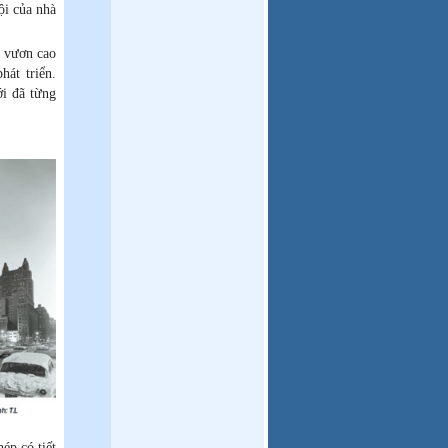
ội của nhà
c vươn cao
hát triển.
i đã từng
ép có tiết