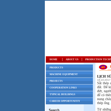
|
|
HOME
ABOUT US
PRODUCTION TECH
NE
PRODUCTS
MACHINE EQUIPMENT
LỊCH S
18-10-2017
PROJECTS
Sắt thép 
đất. Để k
COOPERATION LINKS
đứt, ngườ
TYPICAL BUILDINGS
để có thê
nung chảy
CAREER OPPORTUNITIY
thép ống
Từ những 
Search