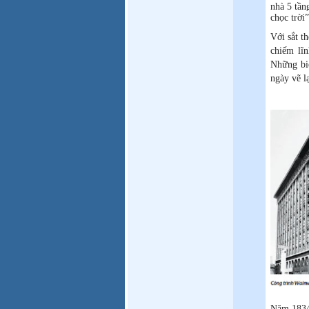
nhà 5 tần
chọc trời”
Với sắt t
chiếm lĩn
Những bi
ngày vẽ l
Năm 1834,