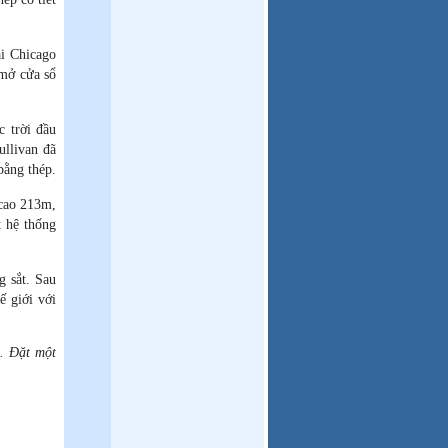
ái Chicago
 mở cửa sổ
 trời đầu
ullivan đã
bằng thép.
 cao 213m,
t hệ thống
 sắt. Sau
ế giới với
t. Đặt một