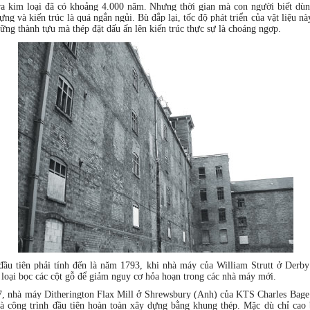
ra kim loại đã có khoảng 4.000 năm. Nhưng thời gian mà con người biết dùn
ựng và kiến trúc là quá ngắn ngủi. Bù đắp lại, tốc độ phát triển của vật liệu nà
ững thành tựu mà thép đặt dấu ấn lên kiến trúc thực sự là choáng ngợp.
ầu tiên phải tính đến là năm 1793, khi nhà máy của William Strutt ở Derb
loại bọc các cột gỗ để giảm nguy cơ hỏa hoạn trong các nhà máy mới.
 nhà máy Ditherington Flax Mill ở Shrewsbury (Anh) của KTS Charles Bage 
à công trình đầu tiên hoàn toàn xây dựng bằng khung thép. Mặc dù chỉ cao