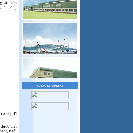
g sắt thép
y là chóng
SUPPORT ONLINE
y (Anh) đã
được biết
 bằng ngôi