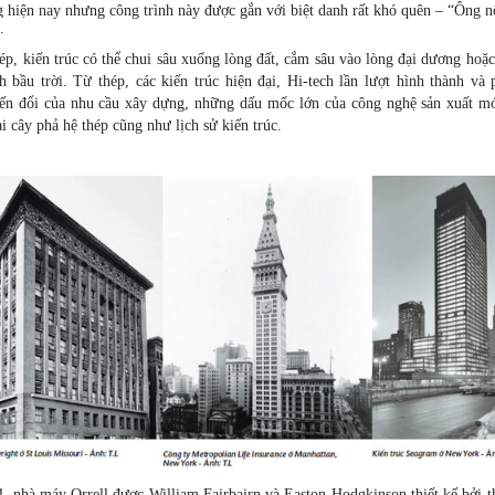
g hiện nay nhưng công trình này được gắn với biệt danh rất khó quên – “Ông n
.
hép, kiến trúc có thể chui sâu xuống lòng đất, cắm sâu vào lòng đại dương hoặ
h bầu trời. Từ thép, các kiến trúc hiện đại, Hi-tech lần lượt hình thành và p
ến đổi của nhu cầu xây dựng, những dấu mốc lớn của công nghệ sản xuất mớ
ại cây phả hệ thép cũng như lịch sử kiến trúc.
 nhà máy Orrell được William Fairbairn và Easton Hodgkinson thiết kế bởi th