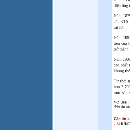
diện ống 
Năm 1879,
của KTS W
rất lớn.
Năm 1891,
tiên của 
trở thành
Năm 1909,
cao nhất 
khung thé
Từ thời 
hơn 3.700
mức sản x
Với 300 n
dấu ấn kiế
Các tin k
NHỮNG 