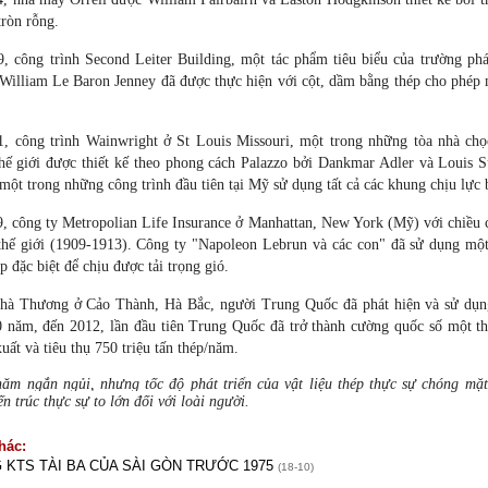
tròn rỗng.
 công trình Second Leiter Building, một tác phẩm tiêu biểu của trường ph
illiam Le Baron Jenney đã được thực hiện với cột, dầm bằng thép cho phép
 công trình Wainwright ở St Louis Missouri, một trong những tòa nhà chọc
thế giới được thiết kế theo phong cách Palazzo bởi Dankmar Adler và Louis S
 một trong những công trình đầu tiên tại Mỹ sử dụng tất cả các khung chịu lực 
 công ty Metropolian Life Insurance ở Manhattan, New York (Mỹ) với chiều
thế giới (1909-1913). Công ty "Napoleon Lebrun và các con" đã sử dụng mộ
p đặc biệt để chịu được tải trọng gió.
nhà Thương ở Cảo Thành, Hà Bắc, người Trung Quốc đã phát hiện và sử dụng
 năm, đến 2012, lần đầu tiên Trung Quốc đã trở thành cường quốc số một th
uất và tiêu thụ 750 triệu tấn thép/năm.
ăm ngắn ngủi, nhưng tốc độ phát triển của vật liệu thép thực sự chóng mặ
n trúc thực sự to lớn đối với loài người.
hác:
KTS TÀI BA CỦA SÀI GÒN TRƯỚC 1975
(18-10)