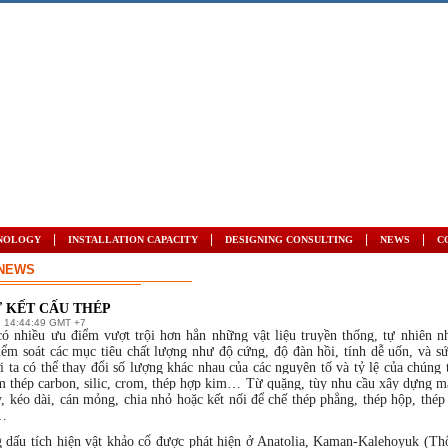
|
|
|
|
NOLOGY
INSTALLATION CAPACITY
DESIGNING CONSULTING
NEWS
C
WS
Ử KẾT CẤU THÉP
14:44:49 GMT +7
có nhiều ưu điểm vượt trội hơn hẳn những vật liệu truyền thống, tự nhiên n
iểm soát các mục tiêu chất lượng như độ cứng, độ đàn hồi, tính dễ uốn, và s
i ta có thể thay đổi số lượng khác nhau của các nguyên tố và tỷ lệ của chúng 
m thép carbon, silic, crom, thép hợp kim… Từ quặng, tùy nhu cầu xây dựng m
, kéo dài, cán mỏng, chia nhỏ hoặc kết nối để chế thép phẳng, thép hộp, thép
…
dấu tích hiện vật khảo cổ được phát hiện ở Anatolia, Kaman-Kalehoyuk (Th