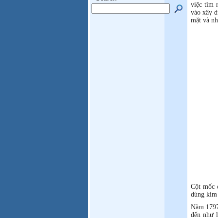
việc tìm 
vào xây d
mặt và nh
Cột mốc đ
dùng kim 
Năm 1797,
đến như l