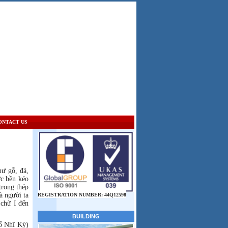
ONTACT US
hư gỗ, đá,
ức bền kéo
trong thép
à người ta
REGISTRATION NUMBER: 44Q12598
 chữ I đến
ổ Nhĩ Kỳ)