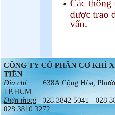
Các thông t
được trao 
vấn.
CÔNG TY CỔ PHẦN CƠ KHÍ 
TIẾN
Địa chỉ
638A Cộng Hòa, Phường 
TP.HCM
Điện thoại
028.3842 5041 - 028.
028.3810 3272