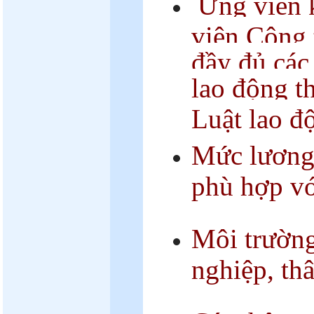
Ứng viên k
viên Công 
đầy đủ các
lao động t
Luật lao đ
Mức lương
phù hợp vớ
Môi trường
nghiệp, thâ