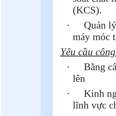
(KCS).
·
Quản lý
máy móc th
Yêu cầu công
·
Bằng cấ
lên
·
Kinh ng
lĩnh vực 