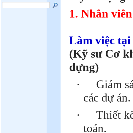
1.
Nhân viên
Làm việc tạ
(Kỹ sư Cơ k
dựng)
·
Giám sá
các dự án.
·
Thiết kế
toán.