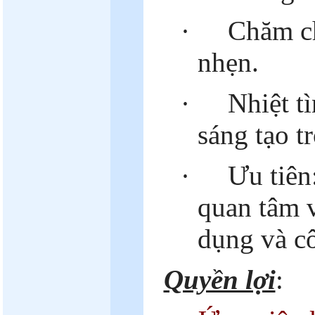
·
Chăm ch
nhẹn.
·
Nhiệt t
sáng tạo t
·
Ưu tiên:
quan tâm 
dụng và c
Quyền lợi
: