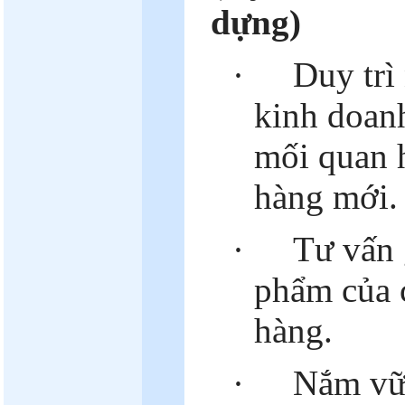
dựng)
·
Duy trì
kinh doanh
mối quan 
hàng mới.
·
Tư vấn 
phẩm của 
hàng.
·
Nắm vữn