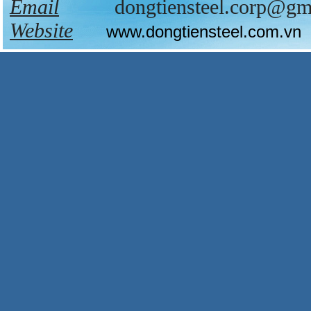
Email
dongtiensteel.corp@gma
Website
www.dongtiensteel.com.vn