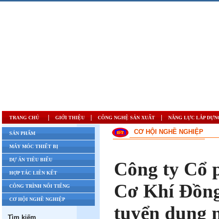
|
|
|
TRANG CHỦ
GIỚI THIỆU
CÔNG NGHỆ SẢN XUẤT
NĂNG LỰC LẮP DỰN
CƠ HỘI NGHỀ NGHIỆP
SẢN PHẨM
MÁY MÓC THIẾT BỊ
DỰ ÁN TIÊU BIỂU
Công ty Cổ 
HỢP TÁC LIÊN KẾT
Cơ Khí Đồng
CÔNG TRÌNH NỔI TIẾNG
CƠ HỘI NGHỀ NGHIỆP
tuyển dụng m
Tìm kiếm