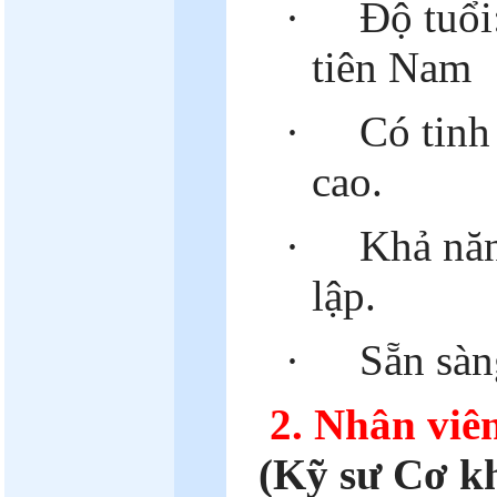
·
Độ tuổi
tiên Nam
·
Có tinh
cao.
·
Khả năn
lập.
·
Sẵn sàn
2.
Nhân viê
(Kỹ sư Cơ k