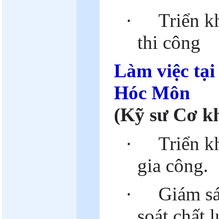
·
Triển k
thi công
Làm việc tạ
Hóc Môn
(
Kỹ sư Cơ k
·
Triển k
gia công.
·
Giám sá
soát chất 