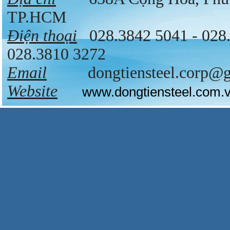
TP.HCM
Điện thoại
028.3842 5041 - 028
028.3810 3272
Email
dongtiensteel.corp@g
Website
www.dongtiensteel.com.