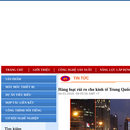
|
|
|
TRANG CHỦ
GIỚI THIỆU
CÔNG NGHỆ SẢN XUẤT
NĂNG LỰC LẮP DỰN
TIN TỨC
SẢN PHẨM
MÁY MÓC THIẾT BỊ
Hàng loạt rủi ro cho kinh tế Trung Quố
04-01-2018
09:05:00 GMT +7
DỰ ÁN TIÊU BIỂU
HỢP TÁC LIÊN KẾT
CÔNG TRÌNH NỔI TIẾNG
CƠ HỘI NGHỀ NGHIỆP
Tìm kiếm