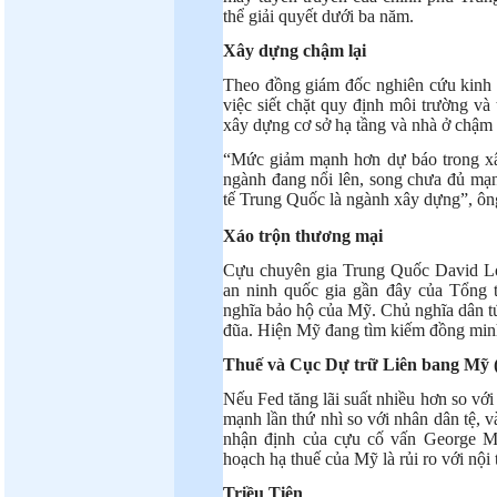
thể giải quyết dưới ba năm.
Xây dựng chậm lại
Theo đồng giám đốc nghiên cứu kinh
việc siết chặt quy định môi trường và
xây dựng cơ sở hạ tầng và nhà ở chậm l
“Mức giảm mạnh hơn dự báo trong xâ
ngành đang nổi lên, song chưa đủ mạn
tế Trung Quốc là ngành xây dựng”, ô
Xáo trộn thương mại
Cựu chuyên gia Trung Quốc David Loe
an ninh quốc gia gần đây của Tổng
nghĩa bảo hộ của Mỹ. Chủ nghĩa dân tú
đũa. Hiện Mỹ đang tìm kiếm đồng minh
Thuế và Cục Dự trữ Liên bang Mỹ 
Nếu Fed tăng lãi suất nhiều hơn so với
mạnh lần thứ nhì so với nhân dân tệ, v
nhận định của cựu cố vấn George 
hoạch hạ thuế của Mỹ là rủi ro với nội 
Triều Tiên