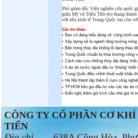
Phó giám đốc Viện nghiên cứu quốc gi
giữa Mỹ và Triều Tiên leo thang thành 
với nền kinh tế Trung Quốc mà còn vớ
Các tin khác:
Bạn có đang hiểu đúng về ‘công trình x
Xây dựng sẽ là ngành tăng trưởng nóng
Bên trong thủy đài khổng lồ đang tháo 
Trung Quốc chuẩn bị khai trương công v
Cách nào cứu những thủy đài đang 'mắc 
6 dự án nước ngoài đầu tư 'khủng' nhấ
Trung Quốc điều chỉnh thuế xuất khẩu 
Hà Nội thành lập thêm 6 cụm công nghi
TP.HCM kêu gọi đầu tư vào các dự án 
Kiến nghị thêm gói kích cầu nhà giá rẻ 
CÔNG TY CỔ PHẦN CƠ KH
TIẾN
Địa chỉ
638A Cộng Hòa, Phườn