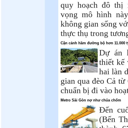
quy hoạch đô thị
vọng mô hình này
không gian sống với
thực thụ trong tương
Cận cảnh hầm đường bộ hơn 11.000 t
Dự án 
thiết kế
hai làn 
gian qua đèo Cả từ
chuẩn bị đi vào hoạ
Metro Sài Gòn nợ như chúa chổm
Đến cuố
(Bến Th