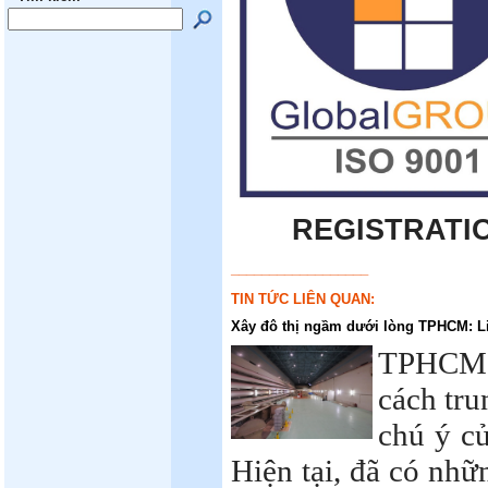
REGISTRATI
__________________
TIN TỨC LIÊN QUAN:
Xây đô thị ngầm dưới lòng TPHCM: Li
TPHCM v
cách tru
chú ý c
Hiện tại, đã có nhữ