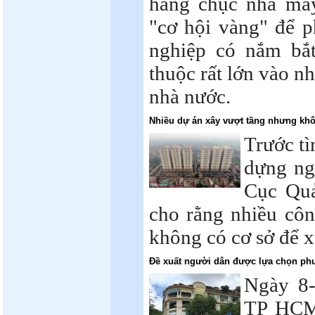
hàng chục nhà máy
"cơ hội vàng" để p
nghiệp có nắm bắ
thuộc rất lớn vào n
nhà nước.
Nhiều dự án xây vượt tầng nhưng khô
Trước tì
dựng ng
Cục Quả
cho rằng nhiều côn
không có cơ sở để x
Đề xuất người dân được lựa chọn phư
Ngày 8-
TP HCM