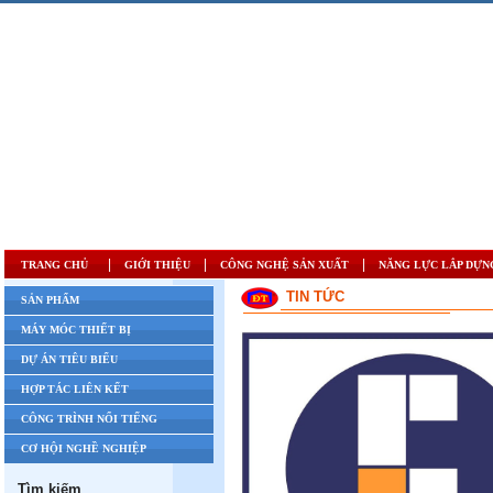
|
|
|
TRANG CHỦ
GIỚI THIỆU
CÔNG NGHỆ SẢN XUẤT
NĂNG LỰC LẮP DỰN
TIN TỨC
SẢN PHẨM
MÁY MÓC THIẾT BỊ
DỰ ÁN TIÊU BIỂU
HỢP TÁC LIÊN KẾT
CÔNG TRÌNH NỔI TIẾNG
CƠ HỘI NGHỀ NGHIỆP
Tìm kiếm