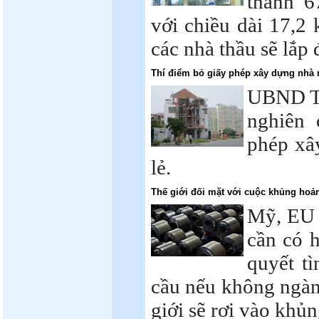
thành 6
với chiều dài 17,2 
các nhà thầu sẽ lắp 
Thí điểm bỏ giấy phép xây dựng nhà r
UBND T
nghiên 
phép xâ
lẻ.
Thế giới đối mặt với cuộc khủng hoả
Mỹ, EU 
cần có 
quyết tì
cầu nếu không ngàn
giới sẽ rơi vào khủn