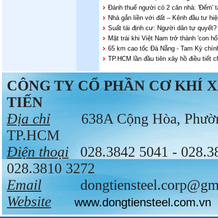
Đánh thuế người có 2 căn nhà: 'Đếm' 
Nhà gắn liền với đất – Kênh đầu tư hiệ
Suất tái định cư: Người dân tự quyết?
Mặt trái khi Việt Nam trở thành 'con hổ
65 km cao tốc Đà Nẵng - Tam Kỳ chín
TP.HCM lần đầu tiên xây hồ điều tiết
CÔNG TY CỔ PHẦN CƠ KHÍ 
TIẾN
Địa chỉ
638A Cộng Hòa, Phường 
TP.HCM
Điện thoại
028.3842 5041 - 028.
028.3810 3272
Email
dongtiensteel.corp@gma
Website
www.dongtiensteel.com.vn