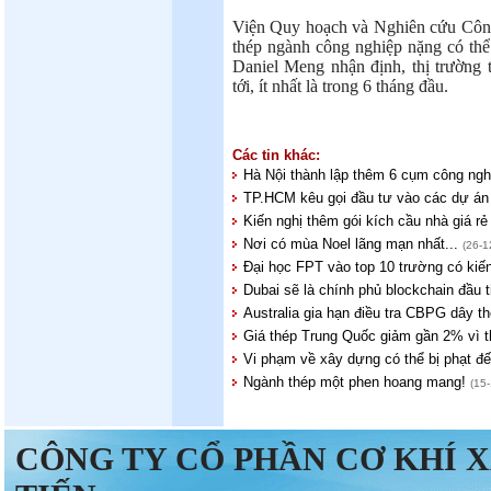
Viện Quy hoạch và Nghiên cứu Côn
thép ngành công nghiệp nặng có thể 
Daniel Meng nhận định, thị trường 
tới, ít nhất là trong 6 tháng đầu.
Các tin khác:
Hà Nội thành lập thêm 6 cụm công ng
TP.HCM kêu gọi đầu tư vào các dự án
Kiến nghị thêm gói kích cầu nhà giá r
Nơi có mùa Noel lãng mạn nhất...
(26-1
Đại học FPT vào top 10 trường có kiến
Dubai sẽ là chính phủ blockchain đầu t
Australia gia hạn điều tra CBPG dây 
Giá thép Trung Quốc giảm gần 2% vì t
Vi phạm về xây dựng có thể bị phạt đ
Ngành thép một phen hoang mang!
(15-
CÔNG TY CỔ PHẦN CƠ KHÍ 