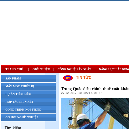
|
|
|
TRANG CHỦ
GIỚI THIỆU
CÔNG NGHỆ SẢN XUẤT
NĂNG LỰC LẮP DỰN
TIN TỨC
SẢN PHẨM
MÁY MÓC THIẾT BỊ
Trung Quốc điều chỉnh thuế xuất khẩ
27-12-2017
10:38:24 GMT +7
DỰ ÁN TIÊU BIỂU
HỢP TÁC LIÊN KẾT
CÔNG TRÌNH NỔI TIẾNG
CƠ HỘI NGHỀ NGHIỆP
Tìm kiếm