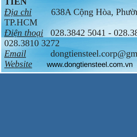
TIẾN
Địa chỉ
638A Cộng Hòa, Phường 
TP.HCM
Điện thoại
028.3842 5041 - 028.
028.3810 3272
Email
dongtiensteel.corp@gma
Website
www.dongtiensteel.com.vn